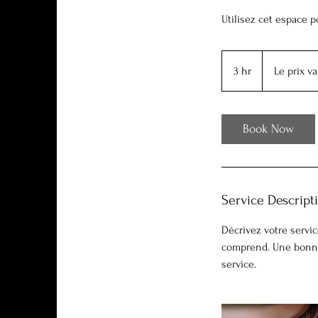
Utilisez cet espace p
Le
prix
3 hr
3
Le prix va
varie
h
r
Book Now
Service Descript
Décrivez votre servic
comprend. Une bonne d
service.