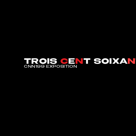
TROIS
C
E
N
T SOIXA
N
CNN199 EXPOSITION