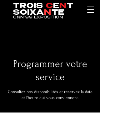
TROIS
C
E
N
T
SOIXA
N
TE
CNN199 EXPOSITION
Programmer votre
service
Consultez nos disponibilités et réservez la date
et l'heure qui vous conviennent.